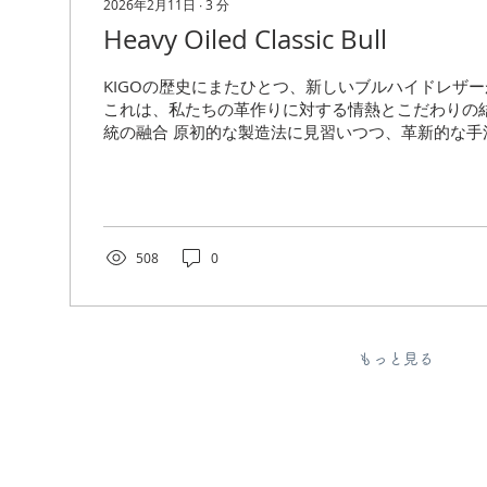
2026年2月11日
∙
3
分
Heavy Oiled Classic Bull
KIGOの歴史にまたひとつ、新しいブルハイドレザ
これは、私たちの革作りに対する情熱とこだわりの結
統の融合 原初的な製造法に見習いつつ、革新的な手
タンニンのブルハイドレザー、Heavy Oiled Classic
ルドクラシックブル）です。 この革は、世に溢れる
を画す品質を実現しています。 タンニンには、いつ
を使用しました。 繊維の締まり、色、そして香りが
す。 繊維の締まりは、長年使ってもみっともなくく
508
0
防ぎます。 色は、鞣しが完了した時はもちろん、経
いに大きな違いをもたらします。 香りは、革の魅力
要素であり、毎日のようにバッグを愛用する際に心
ンニンレザーならではの最高の演出です。 タンニン
みを変えて実験した資料画像。違うのは色だけではな
もっと見る
力 この色については作り手の好みがありますが、チ
革はとくに飴色へと経年変化します。...
メールアドレスを登録してKIGOをフォローしていただくと
情報などを​最短でお届けします。