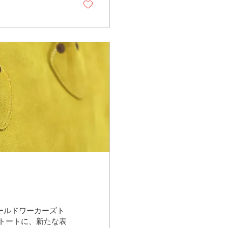
力のかかる部分が千
、同等素材での交換
る革のロットや経年変
。 下の画像は新し
右）です。 元々染
ので、染料を使わず
ールドワーカーズト
トートに、新たな表