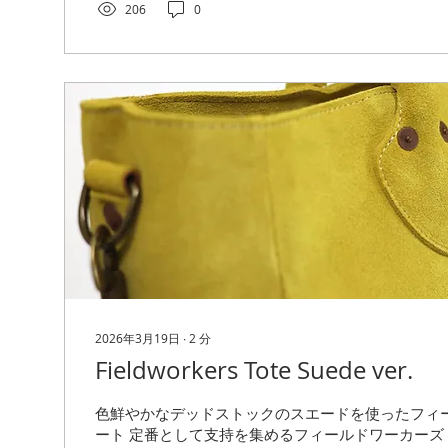
206
0
やストラップ、財布のカードポケットなど、頻繁に
切れてしまうことがあります。そういった場合でも
修理が可能です。 After：交換修理後 使用してい
化を考慮し、できるだけ自然に馴染むよう仕上げます
いパーツ（左）と、それを現物の色にあわせたもの（
色を施さなかった生成り（Natural）の製品だった
に色を合わせました。こうすることで...
2026年3月19日
∙
2
分
Fieldworkers Tote Suede ver.
色鮮やかなデッドストックのスエードを使ったフィ
ート 定番として支持を集めるフィールドワーカーズ