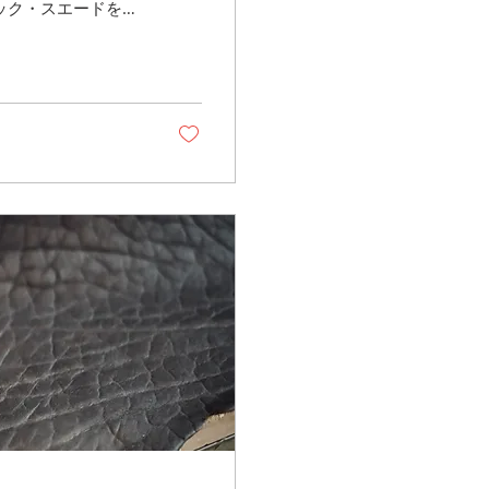
ック・スエードを用
ン 展開カラーは、スカ
れも発色の美しさが
ードならではの柔ら
ドワーカーズトート
 本体にはデッドス
Spalle
この素材同士のコントラ
に取ると、その質感
感触です。 限定生
ん。あなただけの特
覧ください。 商品