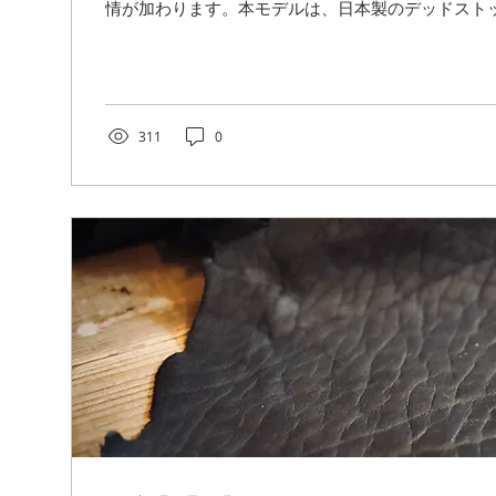
情が加わります。本モデルは、日本製のデッドスト
いた ONE of a kind です。 カラーバリエーショ
イ、ターコイズ、レッド、レモンの4色です。 いず
際立つ、印象的なラインナップとなりました。スエ
かな質感と鮮やかな色彩が融合し、従来のフィール
とは異なる存在感を放っています。 素材のこだわり
311
0
トック・スエードを採用し、付属にはイタリアンレザー「
Vachetta Vollan KIGO」を組み合わせました。
ストが、奥行きのある表情を生み出しています。手
に驚かされます。まるで、手のひらに吸い付くような
産 生産数は各色1〜2点のみ。追加生産はありませ
別なフィールドワーカーズトート。この機会にぜひご
リンク Fieldworker’s Tote...