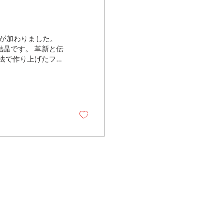
ーが加わりました。
晶です。 革新と伝
法で作り上げたフル
 Bull（ヘヴィーオイ
他のレザーとは一線
も通りチェスナット
、その大きな理由で
たびれてしまうのを
年変化する際の色合
を引き立てる重要な
地よくなれるフルタ
の種類、その配合の
い。 経年変化の魅
ェスナットで鞣した
、商品の最新情報やイベント