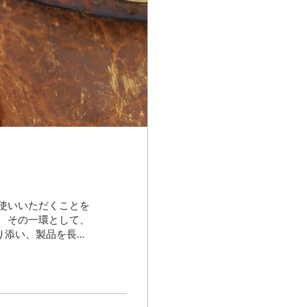
使いいただくことを
 その一環として、
り添い、製品を長く
くサポートしていま
、10年ほどご愛用
Half Flap
す。 革パーツが千切れて
ーツ バッグの持ち手