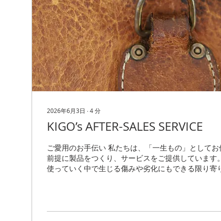
2026年6月3日
∙
4
分
KIGO’s AFTER-SALES SERVICE
ご愛用のお手伝い 私たちは、「一生もの」としてお
前提に製品をつくり、サービスをご提供しています。
使っていく中で生じる傷みや劣化にもできる限り寄
ご愛用いただけるよう、修理・メンテナンスを手厚
す。 具体的にどのようなメンテナンスができるのか
いただきメンテナンスをご依頼いただいたお客様のバッグ、
Briefcase c/#Naturalをお借りしてご案内しま
しまっても、大丈夫 Before：千切れたハンドルパ