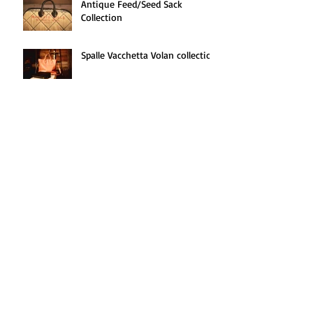
Antique Feed/Seed Sack
Collection
Spalle Vacchetta Volan collection
" KIGO × 2nd " ハンターズキャ
リングケース
池之端銀革店 × KIGO Garcon
slim wallet
The Bull SHOGI
”ONE of a kind” Hobo Backpack