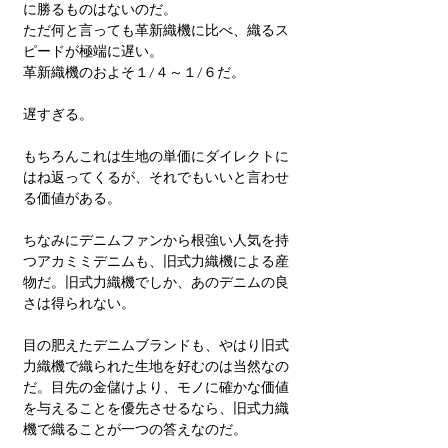
に勝るものはないのだ。
ただ何と言っても革新織機に比べ、織るス
ピードが極端に遅い。
革新織機のおよそ１/４～１/６だ。
遅すぎる。
もちろんこれは生地の単価にダイレクトに
はね返ってくるが、それでもいいと言わせ
る価値がある。
ちなみにデニムファンから根強い人気を持
つアカミミデニムも、旧式力織機による産
物だ。旧式力織機でしか、あのデニムの良
さは得られない。
​目の肥えたデニムブランドも、やはり旧式
力織機で織られた生地を好むのは当然なの
だ。目先の金儲けより、モノに確かな価値
を与えることを優先させるなら、旧式力織
機で織ることが一つの答えなのだ。