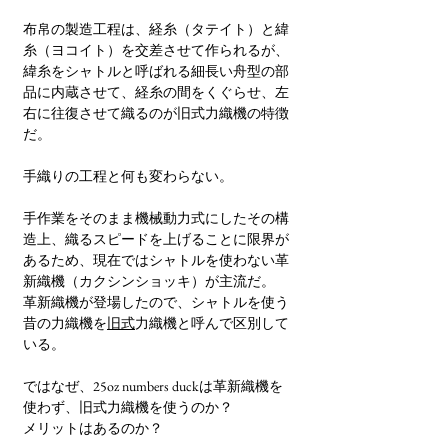
布帛の製造工程は、経糸（タテイト）と緯
糸（ヨコイト）を交差させて作られるが、
緯糸をシャトルと呼ばれる細長い舟型の部
品に内蔵させて、経糸の間をくぐらせ、左
右に往復させて織るのが旧式力織機の特徴
だ。
手織りの工程と何も変わらない。
手作業をそのまま機械動力式にしたその構
造上、織るスピードを上げることに限界が
あるため、現在ではシャトルを使わない革
新織機（カクシンショッキ）が主流だ。
革新織機が登場したので、シャトルを使う
昔の力織機を
旧式
力織機と呼んで区別して
いる。
ではなぜ、25oz numbers duckは革新織機を
使わず、旧式力織機を使うのか？
メリットはあるのか？