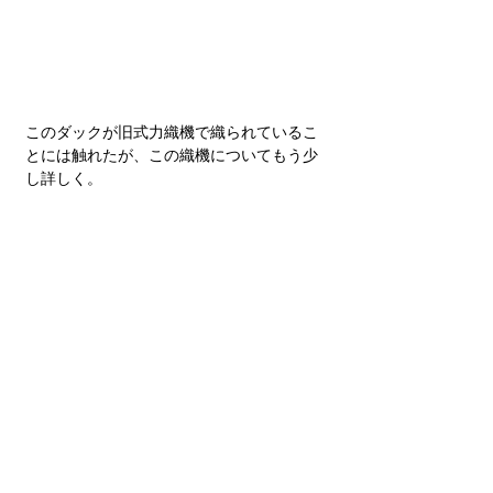
25oz numbers duckを選ぶ (2/4)
作り方が違うと、ここまで違う。
このダックが旧式力織機で織られているこ
とには触れたが、この織機についてもう少
し詳しく。