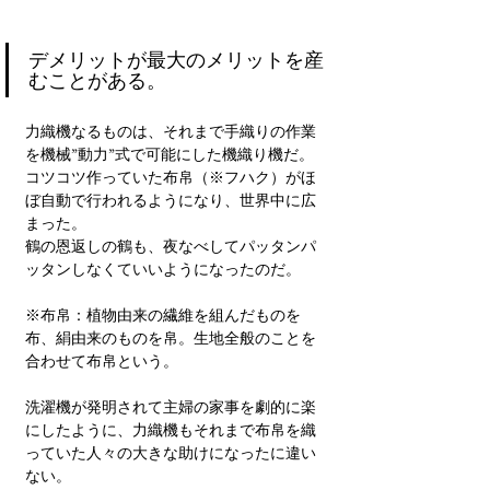
デメリットが最大のメリットを産
むことがある。
力織機なるものは、それまで手織りの作業
を機械”動力”式で可能にした機織り機だ。
コツコツ作っていた布帛（※フハク）がほ
ぼ自動で行われるようになり、世界中に広
まった。
鶴の恩返しの鶴も、夜なべしてパッタンパ
ッタンしなくていいようになったのだ。
※布帛：植物由来の繊維を組んだものを
布、絹由来のものを帛。生地全般のことを
合わせて布帛という。
洗濯機が発明されて主婦の家事を劇的に楽
にしたように、力織機もそれまで布帛を織
っていた人々の大きな助けになったに違い
ない。