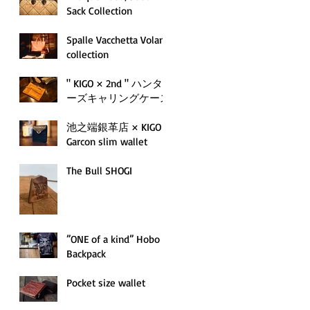
Sack Collection
Spalle Vacchetta Volan
collection
" KIGO × 2nd " ハンタ
ーズキャリングケース
池之端銀革店 × KIGO
Garcon slim wallet
The Bull SHOGI
”ONE of a kind” Hobo
Backpack
Pocket size wallet