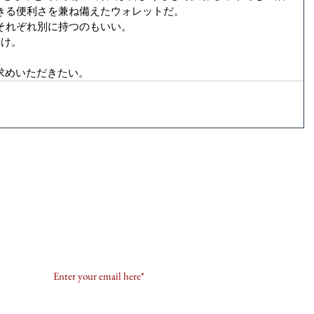
きる便利さを兼ね備えたウォレットだ。
それぞれ別に持つのもいい。
届け。
求めいただきたい。
メールアドレスを登録してKIGOをフォローしていただくと
情報などを​最短でお届けします。
Connect with us to be the first to know about our lates