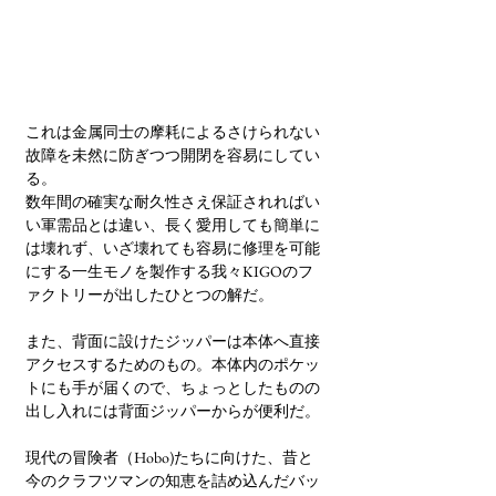
これは金属同士の摩耗によるさけられない
故障を未然に防ぎつつ開閉を容易にしてい
る。
数年間の確実な耐久性さえ保証されればい
い軍需品とは違い、長く愛用しても簡単に
は壊れず、いざ壊れても容易に修理を可能
にする一生モノを製作する我々KIGOのフ
ァクトリーが出したひとつの解だ。
また、背面に設けたジッパーは本体へ直接
アクセスするためのもの。本体内のポケッ
トにも手が届くので、ちょっとしたものの
出し入れには背面ジッパーからが便利だ。
現代の冒険者（Hobo)たちに向けた、昔と
今のクラフツマンの知恵を詰め込んだバッ