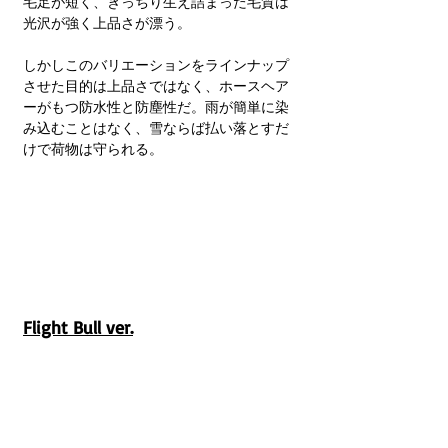
毛足が短く、きっちり生え詰まった毛質は
光沢が強く上品さが漂う。
しかしこのバリエーションをラインナップ
させた目的は上品さではなく、ホースヘア
ーがもつ防水性と防塵性だ。雨が簡単に染
み込むことはなく、雪ならば払い落とすだ
けで荷物は守られる。
Flight
 Bull ver.