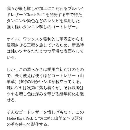
我々が最も鞣しや加工にこだわるブルハイ
ドレザー "Classic Bull" を開発する中で得た
タンニンや染色などのレシピを流用した、
強く軽いタンニン鞣しのゴートレザー。
オイル、ワックスを強制的に革表面からも
浸潤させる工程を施しているため、新品時
は鈍いツヤをたたえつつ平滑な表面をして
いる。
しかしこの滑らかさは愛用当初だけのもの
で、長く使えば使うほどゴートレザー（山
羊革）独特の細かいシボが粒立ってくる。
鈍いツヤは次第に落ち着くが、それ以降は
ツヤを増し色は深みを帯びる経年変化を魅
せる。
そんなゴートレザーを惜しげもなく、この
Hobo Back Pack １つに対し山羊２〜３頭分
の革を使って製作する。