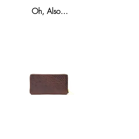
めご承知ください。不良品かつ未使用の場
ファスナーポケット ×1
スは、柔らかい布などで空拭きし、汚れを
合のみ、交換させていただきます。
Oh, Also...
オープンポケット ×1
落とす程度にしてください。
詳しくは下記リンクを参照ください。
＞
Shipping & Returns
ポケット外側：
なし
Zipper
Toro
Clutch
Satchel
Wallet
Bag
Cigar
Regular
Sage
メールアドレスを登録してKIGOをフォローしてい
ただくと、商品の最新情報やイベント情報などを​最
短でお届けします。