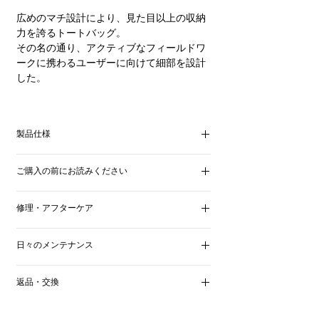
広めのマチ設計により、見た目以上の収納
力を誇るトートバッグ。
その名の通り、アクティブなフィールドワ
ークに携わるユーザーに向けて細部を設計
した。
内側のマチ部分には、パスケースやスマー
トフォンなどの小物を収納できるポケット
製品仕様
を配置。バッグを肩掛けしたままでも、短
いハンドルを握ったままでも、スムーズに
■サイズ
出し入れが可能。ポケット口が自然と閉じ
ご購入の前にお読みください
縦36.5 × 横32.5 × マチ15.0 cm
る構造により、オープントートながら中身
の飛び出しを防ぎつつプライバシーを守る
こちらの商品は、色落ちや色移りすること
■素材
修理・アフターケア
ことができる、KIGOオリジナルの意匠。
があります。
本体：Spalle Vacchetta Vollan KIGO （ブルハ
革本来の質感・特性を最大限にいかすため
職人である私ども
KIGO
スタッフ自身が、
イドレザー：牛革）
素材にはイタリア最高峰のタンナーに特別
の仕上げをしているためです。天然皮革の
日々のメンテナンス
いつまでも責任をもって承ります。修理
内装：Army Duck（綿100％）
に依頼した、KIGOオリジナルのバチェッ
メリット・デメリット・特徴をご理解の
代、お預かり期間などは修理内容によって
タ製法によるブルを使用。
基本的にミンクオイルなどによるお手入れ
上、ご使用には十分ご留意くださいませ。
異なります。詳細は、メールなどでお問い
■機能
返品・交換
使い始めから「驚くほど早く」経年変化を
は必要ありません。すでに高品質のオイル
合わせくださいませ。
ポケット内側：
愉しめるのも、この素材ならではの魅力。
を浸潤させているため、それ以上に加脂す
商品の返品・返金は承っておりません。予
マチ口元 オープンポケット ×2
る必要がないためです。日々のメンテナン