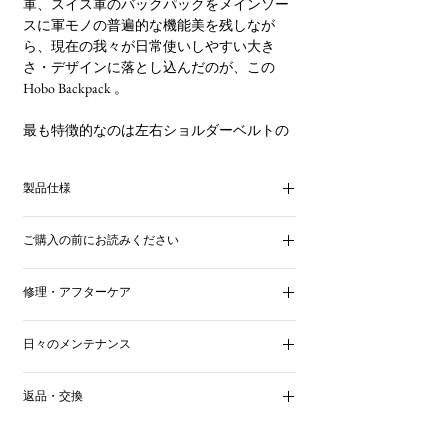
軍、スイス軍のバックパックをメインソー
スに軍モノの普遍的な機能美を残しなが
ら、現在の我々が日常使いしやすい大き
さ・デザインに落とし込んだのが、この
Hobo Backpack 。
最も特徴的なのは左右ショルダーベルトの
持ち出しのギミックで、50年代スイス軍の
山岳部隊用バックパックにみられる機構を
製品仕様
リモデルしたもの。
■サイズ
口元は大きく開く巾着式。背面のジッパー
ご購入の前にお読みください
縦43.0 x 横30.0 x マチ15.0 cm
はバッグ本体に直通なので、ちょっとした
ものの出し入れがしやすい。背面ジッパー
こちらの商品は、色落ちや色移りすること
■素材
修理・アフターケア
から本体内部のポケットにも手が届くの
があります。
本体：Heavy Oiled Classic Bull（ブルハイド
で、基本的には巾着をほどかずに使用でき
革本来の質感・特性を最大限にいかすため
職人である私ども
KIGO
スタッフ自身が、
レザー：牛革）
る。
の仕上げをしているためです。天然皮革の
日々のメンテナンス
いつまでも責任をもって承ります。修理
付属革：Classic Bull（ブルハイドレザー：牛
メリット・デメリット・特徴をご理解の
代、お預かり期間などは修理内容によって
革）
基本的にミンクオイルなどによるお手入れ
上、ご使用には十分ご留意くださいませ。
異なります。詳細は、メールなどでお問い
内装：Army Duck（綿100％）
返品・交換
は必要ありません。すでに高品質のオイル
合わせくださいませ。
を浸潤させているため、それ以上に加脂す
商品の返品・返金は承っておりません。予
■機能
る必要がないためです。日々のメンテナン