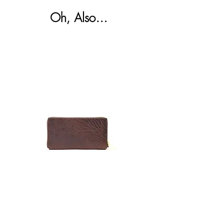
めご承知ください。不良品かつ未使用の場
ポケット内：
スは、柔らかい布などで空拭きし、汚れを
合のみ、交換させていただきます。
Oh, Also...
オープンポケットx3
落とす程度にしてください。
詳しくは下記リンクを参照ください。
ポケット外：
＞
Shipping & Returns
フラップポケットx2
Zipper
Toro
Clutch
Satchel
Wallet
Bag
Cigar
Regular
Sage
メールアドレスを登録してKIGOをフォローしてい
ただくと、商品の最新情報やイベント情報などを​最
短でお届けします。