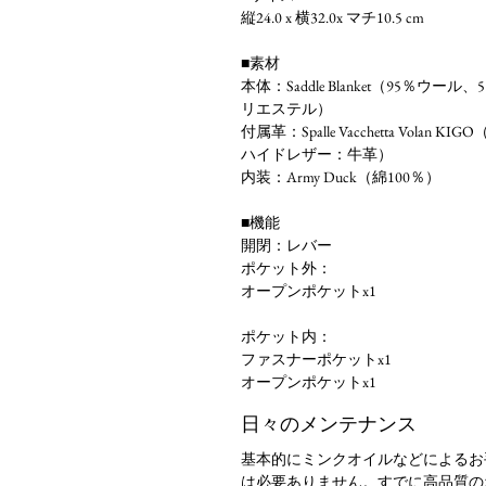
縦24.0 x 横32.0x マチ10.5 cm
■素材
本体：Saddle Blanket（95％ウール、
リエステル）
付属革：Spalle Vacchetta Volan KI
ハイドレザー：牛革）
内装：Army Duck（綿100％）
■機能
開閉：レバー
ポケット外：
オープンポケットx1
ポケット内：
ファスナーポケットx1
オープンポケットx1
日々のメンテナンス
基本的にミンクオイルなどによるお
は必要ありません。すでに高品質の