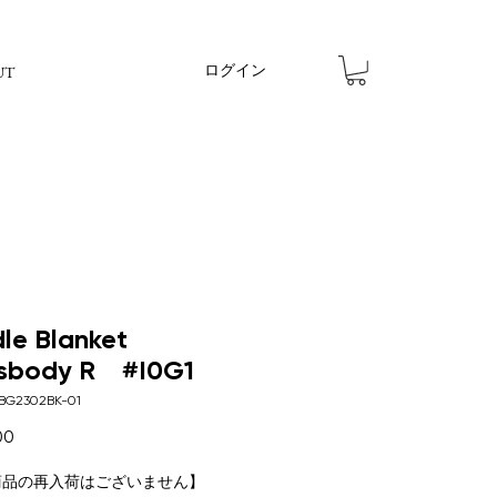
ログイン
UT
le Blanket
sbody R #I0G1
BG2302BK-01
価格
00
商品の再入荷はございません】