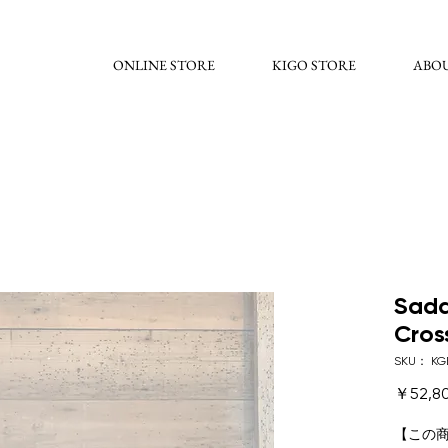
ONLINE STORE
KIGO STORE
ABO
Sadd
Cros
SKU： KG
￥52,8
【この