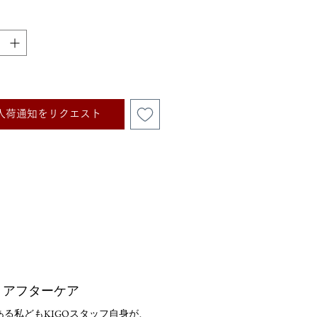
し
入荷通知をリクエスト
・アフターケア
ある私ども
KIGO
スタッフ自身が、