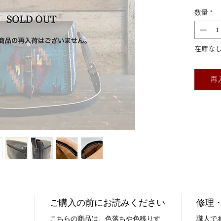
数量
*
在庫な
再
ご購入の前にお読みください
修理
こちらの商品は、色落ちや色移りす
職人で