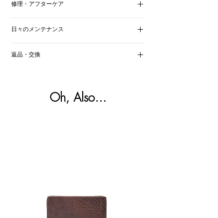
■素材
修理・アフターケア
があります。
本体：Saddle Blanket（95％ウール、5％ポリ
革本来の質感・特性を最大限にいかすため
職人である私ども
KIGO
スタッフ自身が、
エステル）
の仕上げをしているためです。天然皮革の
日々のメンテナンス
いつまでも責任をもって承ります。修理
付属革：Spalle Vacchetta Volan KIGO（ブルハ
メリット・デメリット・特徴をご理解の
代、お預かり期間などは修理内容によって
イドレザー：牛革）
基本的にミンクオイルなどによるお手入れ
上、ご使用には十分ご留意くださいませ。
異なります。詳細は、メールなどでお問い
内装：Army Duck（綿100％）
返品・交換
は必要ありません。すでに高品質のオイル
合わせくださいませ。
を浸潤させているため、それ以上に加脂す
商品の返品・返金は承っておりません。予
■機能
る必要がないためです。日々のメンテナン
めご承知ください。不良品かつ未使用の場
開閉：レバー
スは、柔らかい布などで空拭きし、汚れを
合のみ、交換させていただきます。
Oh, Also...
ポケット外：
落とす程度にしてください。
詳しくは下記リンクを参照ください。
オープンポケットx1
＞
Shipping & Returns
ポケット内：
ファスナーポケットx1
オープンポケットx1