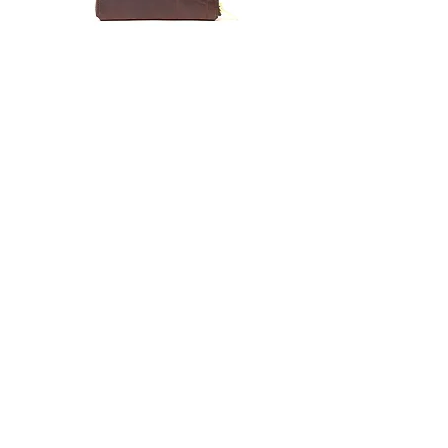
Zipper
Toro
Clutch
Satchel
Wallet
Bag
Cigar
Regular
Sage
メールアドレスを登録してKIGOをフォローしてい
ただくと、商品の最新情報やイベント情報などを​最
短でお届けします。
Connect with us to be the first to know about our latest
products, news & events.
SUBSCRIBE NOW
Home
Journal
Online Store
History
KIGO Store
Contact