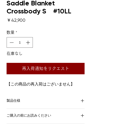
Saddle Blanket
Crossbody S #10LL
価格
￥42,900
数量
*
在庫なし
再入荷通知をリクエスト
【この商品の再入荷はございません】
製品仕様
■サイズ
ご購入の前にお読みください
縦20.0 x 横26.0x マチ8.0 cm
こちらの商品は、色落ちや色移りすること