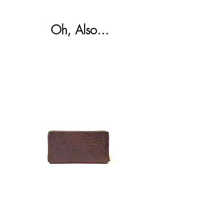
商品の返品・返金は承っておりません。予
る必要がないためです。日々のメンテナン
めご承知ください。不良品かつ未使用の場
スは、柔らかい布などで空拭きし、汚れを
合のみ、交換させていただきます。
Oh, Also...
落とす程度にしてください。
詳しくは下記リンクを参照ください。
＞
Shipping & Returns
Zipper
Toro
Clutch
Satchel
Wallet
Bag
Cigar
Regular
Sage
メールアドレスを登録してKIGOをフォローしてい
ただくと、商品の最新情報やイベント情報などを​最