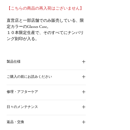
【こちらの商品の再入荷はございません】
直営店と一部店舗でのみ販売している、限
定カラーのGlasses Case。
１０本限定生産で、そのすべてにナンバリ
ング刻印が入る。
製品仕様
■サイズ
ご購入の前にお読みください
横幅175ｍｍ 縦75ｍｍ マチ35ｍｍ
こちらの商品は、色落ちや色移りすること
■素材
修理・アフターケア
があります。
KIGO's BULL
（
ブルハイド
：牛革）
革本来の質感・特性を最大限にいかすため
職人である私ども
KIGO
スタッフ自身が、
の仕上げをしているためです。
日々のメンテナンス
いつまでも責任をもって承ります。修理
天然皮革のメリット・デメリット・特徴を
代、お預かり期間などは修理内容によって
基本的にミンクオイルなどによるお手入れ
ご理解の上、ご使用には十分ご留意くださ
異なります。詳細は、メールなどでお問い
返品・交換
は必要ありません。すでに高品質のオイル
いませ。
合わせくださいませ。
を浸潤させているため、それ以上に加脂す