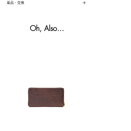
異なります。詳細は、メールなどでお問い
■機能
返品・交換
使い始めから「驚くほど早く」経年変化を
は必要ありません。すでに高品質のオイル
合わせくださいませ。
ポケット内側：
愉しめるのも、この素材ならではの魅力。
を浸潤させているため、それ以上に加脂す
商品の返品・返金は承っておりません。予
マチ口元 オープンポケット ×2
る必要がないためです。日々のメンテナン
めご承知ください。不良品かつ未使用の場
ファスナーポケット ×1
詳しくはコチラをご参照ください。
スは、柔らかい布などで空拭きし、汚れを
合のみ、交換させていただきます。
Oh, Also...
オープンポケット ×1
JOURNAL【Feed/Seed Sac Collection】
落とす程度にしてください。
詳しくは下記リンクを参照ください。
＞
Shipping & Returns
ポケット外側：
なし
Zipper
Toro
Clutch
Satchel
Wallet
Bag
Cigar
Regular