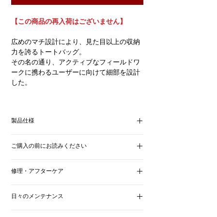
【この商品の再入荷はございません】
広めのマチ設計により、見た目以上の収納
力を誇るトートバッグ。
その名の通り、アクティブなフィールドワ
ークに携わるユーザーに向けて細部を設計
した。
内側のマチ部分には、パスケースやスマー
トフォンなどの小物を収納できるポケット
製品仕様
を配置。バッグを肩掛けしたままでも、短
いハンドルを握ったままでも、スムーズに
■サイズ
出し入れが可能。ポケット口が自然と閉じ
ご購入の前にお読みください
縦36.5 × 横32.5 × マチ15.0 cm
る構造により、オープントートながら中身
の飛び出しを防ぎつつプライバシーを守る
こちらの商品は、色落ちや色移りすること
■素材
修理・アフターケア
ことができる、KIGOオリジナルの意匠。
があります。
本体：Spalle Vacchetta Vollan KIGO （ブルハ
革本来の質感・特性を最大限にいかすため
職人である私ども
KIGO
スタッフ自身が、
イドレザー：牛革）
素材にはイタリア最高峰のタンナーに特別
の仕上げをしているためです。天然皮革の
日々のメンテナンス
いつまでも責任をもって承ります。修理
内装：Army Duck（綿100％）
に依頼した、KIGOオリジナルのバチェッ
メリット・デメリット・特徴をご理解の
代、お預かり期間などは修理内容によって
タ製法によるブルを使用。
基本的にミンクオイルなどによるお手入れ
上、ご使用には十分ご留意くださいませ。