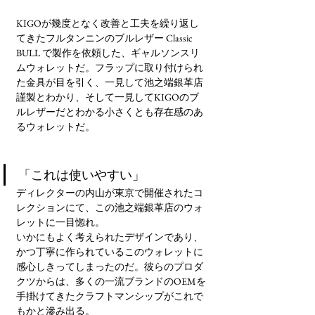
KIGOが幾度となく改善と工夫を繰り返し
てきたフルタンニンのブルレザー Classic 
BULL で製作を依頼した、ギャルソンスリ
ムウォレットだ。フラップに取り付けられ
た金具が目を引く、一見して池之端銀革店
謹製とわかり、そして一見してKIGOのブ
ルレザーだとわかる小さくとも存在感のあ
るウォレットだ。
「これは使いやすい」
ディレクターの内山が東京で開催されたコ
レクションにて、この池之端銀革店のウォ
レットに一目惚れ。
いかにもよく考えられたデザインであり、
かつ丁寧に作られているこのウォレットに
感心しきってしまったのだ。彼らのプロダ
クツからは、多くの一流ブランドのOEMを
手掛けてきたクラフトマンシップがこれで
もかと滲み出る。