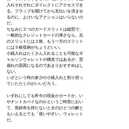
入れそれぞれにダイレクトにアクセスでき
る。フラップを開けてから支払いを済ませ
るのに、よけいなアクションはいらないの
だ。
ちなみに２つのカードスリットは縦型で、
一般的なクレジットカードの厚さなら、左
のスリットには２枚、もう一方のスリット
には５枚収納がちょうどいい。
小銭入れはたくさん入れることも可能なギ
ャルソンウォレットの構造ではあるが、型
崩れの原因になるのであまりおすすめはし
ない。
いざという時の多少の小銭入れと割り切っ
ていただくのがいいだろう。
いずれにしても昨今の現金かカードか、い
やナントカペイなのかというご時世におい
て、長財布を持たないときのひとつの解と
もいえるとても「使いやすい」ウォレット
だ。