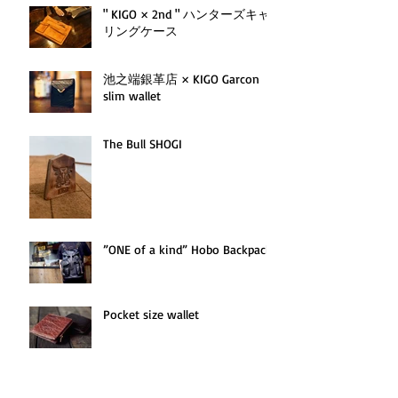
" KIGO × 2nd " ハンターズキャ
リングケース
池之端銀革店 × KIGO Garcon
slim wallet
The Bull SHOGI
”ONE of a kind” Hobo Backpack
Pocket size wallet