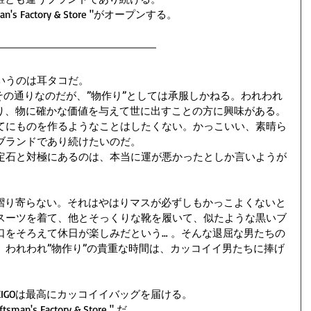
n's Factory & Store "がオープンする。
いうのは耳タコだ。
その通りなのだが、”物作り”としては承服しかねる。われわれ
より、物に確かな価値を与えて世に出すことの方に興味がある。
てにものを作るようなことはしたくない。かっこいい、素晴ら
ブランドであり続けたいのだ。
定石と対極にあるのは、本当に運が悪かったとしか言いようが
に摺り寄らない。それはやはりマスが必ずしもかっこよくないと
スーツを着て、他とそっくりな靴を履いて、似たような黒いブ
口をそろえて休日が楽しみだという… 。そんな退屈な男たちの
。われわれ”物作り”の貴重な時間は、カッコイイ男たちに捧げ
IGOは最高にカッコイイバッグを届ける。
ftsman's Factory & Store
 " だ。