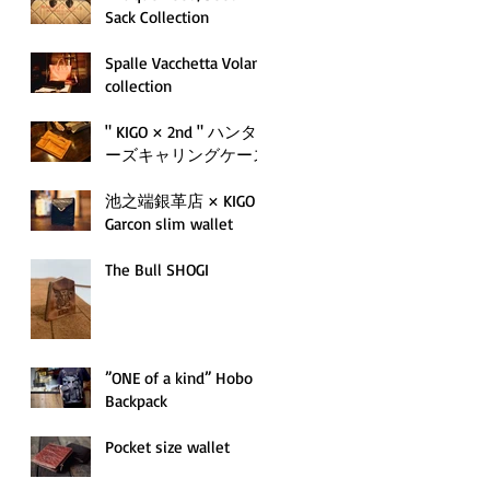
Sack Collection
Spalle Vacchetta Volan
collection
" KIGO × 2nd " ハンタ
ーズキャリングケース
池之端銀革店 × KIGO
Garcon slim wallet
The Bull SHOGI
”ONE of a kind” Hobo
Backpack
Pocket size wallet