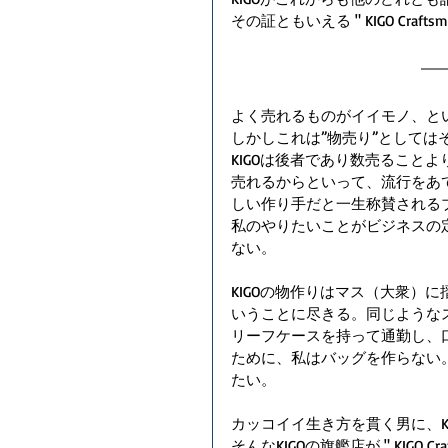
その証ともいえる " KIGO Craftsma
よく売れるものがイイモノ、と
しかしこれは”物売り”としては
KIGOは後者であり数売ること
売れるからといって、流行をあ
しい作り手だと一生称賛される
私のやりたいことがビジネスの
ない。
KIGOの物作りはマス（大衆）
いうことに尽きる。同じような
リーフケースを持って通勤し、
ために、私はバッグを作らない
たい。
カッコイイ生き方を貫く男に、K
そんなKIGOの旗艦店が " 
KIGO Cra